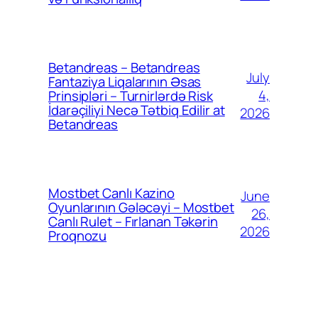
Betandreas – Betandreas
July
Fantaziya Liqalarının Əsas
4,
Prinsipləri – Turnirlərdə Risk
İdarəçiliyi Necə Tətbiq Edilir at
2026
Betandreas
Mostbet Canlı Kazino
June
Oyunlarının Gələcəyi – Mostbet
26,
Canlı Rulet – Fırlanan Təkərin
2026
Proqnozu