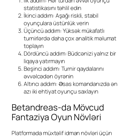
İlk addım: Hər turdan əvvəl oyunçu
statistikasını təhlil edin
İkinci addım: Aşağı riskli, stabil
oyunçulara üstünlük verin
Üçüncü addım: Yüksək mükafatlı
turnirlərdə daha çox analitik məlumat
toplayın
Dördüncü addım: Büdcənizi yalnız bir
liqaya yatırmayın
Beşinci addım: Turnir qaydalarını
əvvəlcədən öyrənin
Altıncı addım: Əsas komandanızda ən
azı iki ehtiyat oyunçu saxlayın
Betandreas-da Mövcud
Fantaziya Oyun Növləri
Platformada müxtəlif idman növləri üçün