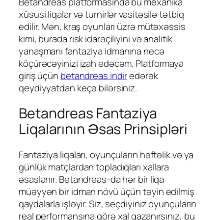
Betandreas platformasında bu mexanika
xüsusi liqalar və turnirlər vasitəsilə tətbiq
edilir. Mən, kraş oyunları üzrə mütəxəssis
kimi, burada risk idarəçiliyini və analitik
yanaşmanı fantaziya idmanına necə
köçürəcəyinizi izah edəcəm. Platformaya
giriş üçün
betandreas indir
edərək
qeydiyyatdan keçə bilərsiniz.
Betandreas Fantaziya
Liqalarının Əsas Prinsipləri
Fantaziya liqaları, oyunçuların həftəlik və ya
günlük matçlardan topladıqları xallara
əsaslanır. Betandreas-da hər bir liqa
müəyyən bir idman növü üçün təyin edilmiş
qaydalarla işləyir. Siz, seçdiyiniz oyunçuların
real performansına görə xal qazanırsınız, bu