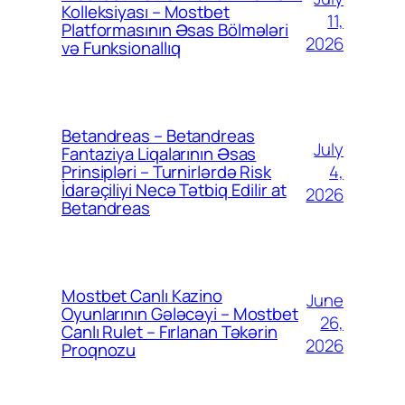
Kolleksiyası – Mostbet
11,
Platformasının Əsas Bölmələri
2026
və Funksionallıq
Betandreas – Betandreas
July
Fantaziya Liqalarının Əsas
4,
Prinsipləri – Turnirlərdə Risk
İdarəçiliyi Necə Tətbiq Edilir at
2026
Betandreas
Mostbet Canlı Kazino
June
Oyunlarının Gələcəyi – Mostbet
26,
Canlı Rulet – Fırlanan Təkərin
2026
Proqnozu