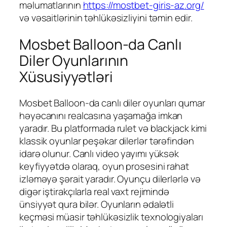
məlumatlarının
https://mostbet-giris-az.org/
və vəsaitlərinin təhlükəsizliyini təmin edir.
Mosbet Balloon-da Canlı
Diler Oyunlarının
Xüsusiyyətləri
Mosbet Balloon-da canlı diler oyunları qumar
həyəcanını realcasına yaşamağa imkan
yaradır. Bu platformada rulet və blackjack kimi
klassik oyunlar peşəkar dilerlər tərəfindən
idarə olunur. Canlı video yayımı yüksək
keyfiyyətdə olaraq, oyun prosesini rahat
izləməyə şərait yaradır. Oyunçu dilerlərlə və
digər iştirakçılarla real vaxt rejimində
ünsiyyət qura bilər. Oyunların ədalətli
keçməsi müasir təhlükəsizlik texnologiyaları