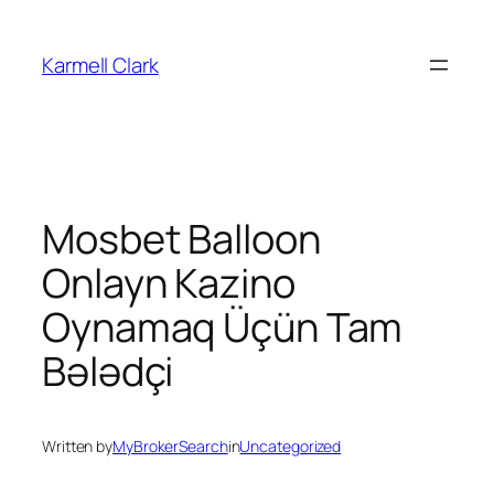
Skip
to
Karmell Clark
content
Mosbet Balloon
Onlayn Kazino
Oynamaq Üçün Tam
Bələdçi
Written by
MyBrokerSearch
in
Uncategorized