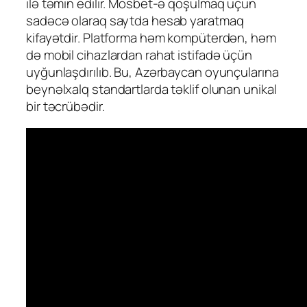
ilə təmin edilir. Mosbet-ə qoşulmaq üçün
sadəcə olaraq saytda hesab yaratmaq
kifayətdir. Platforma həm kompüterdən, həm
də mobil cihazlardan rahat istifadə üçün
uyğunlaşdırılıb. Bu, Azərbaycan oyunçularına
beynəlxalq standartlarda təklif olunan unikal
bir təcrübədir.