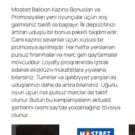
Mosbet Balloon Kazino Bonusları və
Promosiyaları yeni oyunçular üçün xoş
gəlmisiniz təklifi ilə başlayır. İlk depozitinizi
artıran uduşlu bir bonus paketi təqdim edir.
Canlı kazino sevənlər üçün xüsusi bir
promosiya ayrılmışdır. Hər həftə yenilənən
pulsuz fırlanmalar və mərc geri qaytarmalar
mövcuddur. Loyalty proqramında iştirak
edərək eksklüziv mükafatlara yiyələnə
bilərsiniz. Turnirlər və qalibiyyət yarışları ilə
uduşlarınızı daha da artıra bilərsiniz. Uğurlu
oyun üçün risk pulsuz mərclər də təklif
olunur. Bütün bu kampaniyaların aktuald
şərtlərini rəsmi saytda yoxlamağınız tövsiyə
olunur.