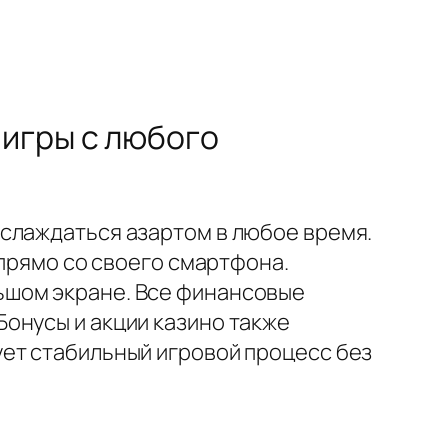
 игры с любого
слаждаться азартом в любое время.
 прямо со своего смартфона.
ьшом экране. Все финансовые
онусы и акции казино также
ет стабильный игровой процесс без