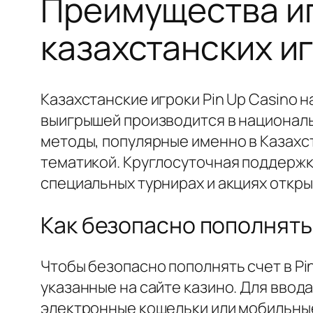
Преимущества иг
казахстанских и
Казахстанские игроки Pin Up Casino
выигрышей производится в националь
методы, популярные именно в Казахс
тематикой. Круглосуточная поддержка
специальных турнирах и акциях откр
Как безопасно пополнять 
Чтобы безопасно пополнять счет в Pi
указанные на сайте казино. Для ввод
электронные кошельки или мобильные