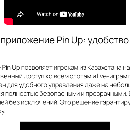
риложение Pin Up: удобство
in Up позволяет игрокам из Казахстана на
венный доступ ко всем слотам и live-играм
н для удобного управления даже на небол
я полностью безопасными и прозрачными. Б
ей без исключений. Это решение гарантиру
у.