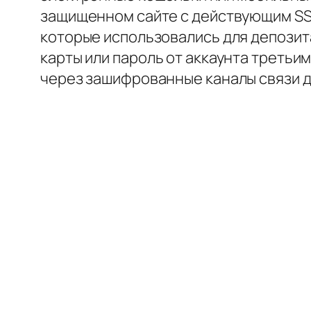
защищенном сайте с действующим SSL
которые использовались для депозит
карты или пароль от аккаунта третьи
через зашифрованные каналы связи д