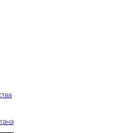
ства
стана