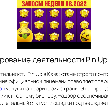
рование деятельности Pin Up
тельности Pin Up в Казахстане строго ко
ние официальной лицензии позволяет опер
ан
услуги на территории страны. Этот проц
й к игорному бизнесу. Надзор обеспечивае
. Легальный статус площадки подтверждае