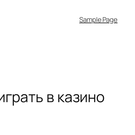
Sample Page
играть в казино