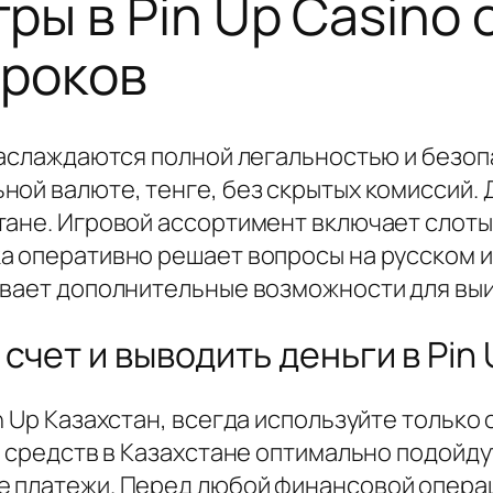
ры в Pin Up Casino 
гроков
 наслаждаются полной легальностью и безо
ной валюте, тенге, без скрытых комиссий.
тане. Игровой ассортимент включает слоты
 оперативно решает вопросы на русском и 
ывает дополнительные возможности для вы
счет и выводить деньги в Pin
n Up Казахстан, всегда используйте тольк
а средств в Казахстане оптимально подойд
 платежи. Перед любой финансовой операц