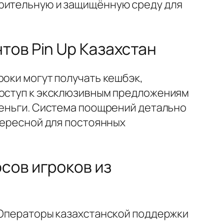
ерительную и защищённую среду для
тов Pin Up Казахстан
роки могут получать кешбэк,
доступ к эксклюзивным предложениям
деньги. Система поощрений детально
нтересной для постоянных
сов игроков из
. Операторы казахстанской поддержки