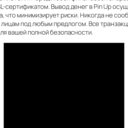
-сертификатом. Вывод денег в Pin Up осуще
а, что минимизирует риски. Никогда не со
м лицам под любым предлогом. Все транзакц
ля вашей полной безопасности.